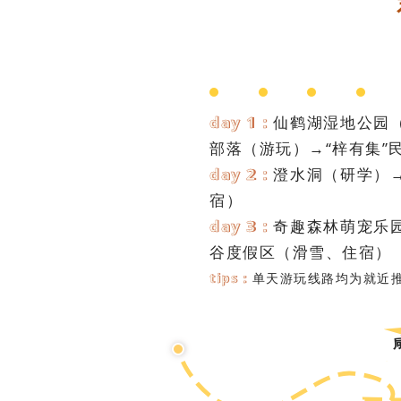
day 1：
仙鹤湖湿地公园
部落（游玩）→“梓有集”
day 2：
澄水洞（研学）
宿）
day 3：
奇趣森林萌宠乐
谷度假区（滑雪、住宿）
tips：
单天游玩线路均为就近