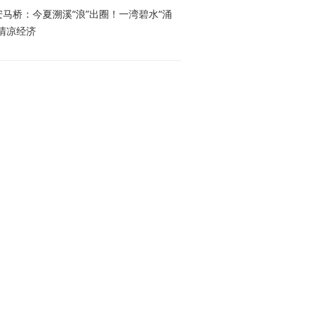
安马桥：今夏溯溪“浪”出圈！一湾碧水“涌
”清凉经济