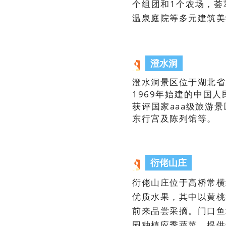
个组团和1个农场，荟
温泉庭院等多元建筑美
澄水洞
澄水洞景区位于湖北省
1969年始建的中国人
获评国家aaa级旅游
东行宫及陈列馆等。
衍佬山庄
衍佬山庄位于高桥常横
优质水果，其中以黄桃
前来品尝采摘。门口鱼
园种植应季蔬菜，提供