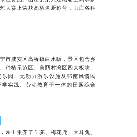
艺大赛上荣获高桥名厨称号，山庄各种
宁市咸安区高桥镇白水畈，景区包含乡
、种植示范区、美丽村湾区四大板块，
宠乐园、无动力游乐设施及鄂南风情民
研学实践、劳动教育于一体的田园综合
，园里集齐了羊驼、梅花鹿、大耳兔、