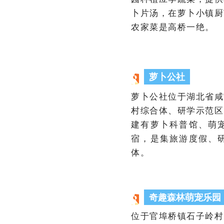
卜片汤，在萝卜小镇厨
农家菜是高桥一绝。
萝卜公社
萝卜公社位于湖北省咸
村综合体、研学示范区
建有萝卜科普馆、萌
宿，是集旅游度假、
体。
奇趣森林萌宠乐园
位于官埠桥镇石子岭村