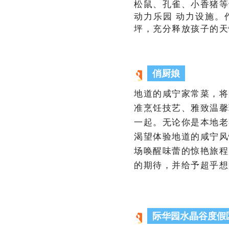
松鼠、孔雀、小香猪等
动力乐园 动力设施。
坪，充分释放孩子的天
俏厨娘
地道的咸宁家常菜，将
准烹饪技艺、雅致温馨
一起。无论你是本地老
渴望体验地道的咸宁风
场唤醒味蕾的惊艳旅程
的期待，并给予超乎想
际华园水晶谷度假