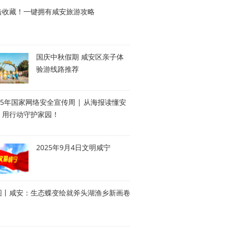
击收藏！一键拥有咸安旅游攻略
国庆中秋假期 咸安区亲子体
验游线路推荐
25年国家网络安全宣传周 | 从海报读懂安
，用行动守护家园！
2025年9月4日文明咸宁
图丨咸安：生态蝶变绘就斧头湖渔乡新画卷