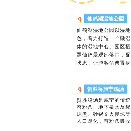
仙鹤湖湿地公园
仙鹤湖湿地公园以湿地
色，着力打造一个融湿
体的湿地中心。园区栖
题仙鹤景观部落带，配
状态，让游客仿佛置身
贺胜桥旅宁鸡汤
贺胜鸡汤是咸宁的传统
苕粉条、地下泉水及秘
炖煮、砂锅文火慢炖等
入口即化，苕粉条吸收