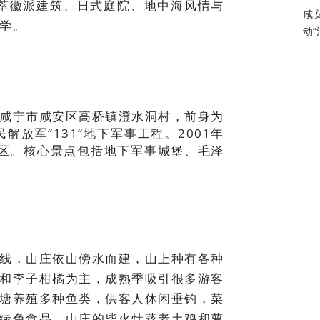
萃徽派建筑、日式庭院、地中海风情与
咸
学。
动
咸宁市咸安区高桥镇澄水洞村，前身为
民解放军“131”地下军事工程。2001年
景区。核心景点包括地下军事城堡、毛泽
线，山庄依山傍水而建，山上种有各种
和李子柑橘为主，成熟季吸引很多游客
塘养殖多种鱼类，供客人休闲垂钓，菜
绿色食品。山庄的柴火灶蒸老土鸡和萝