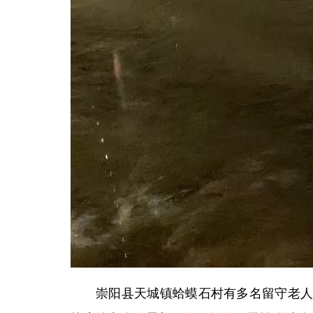
崇阳县天城镇蛤蟆石村有多名留守老