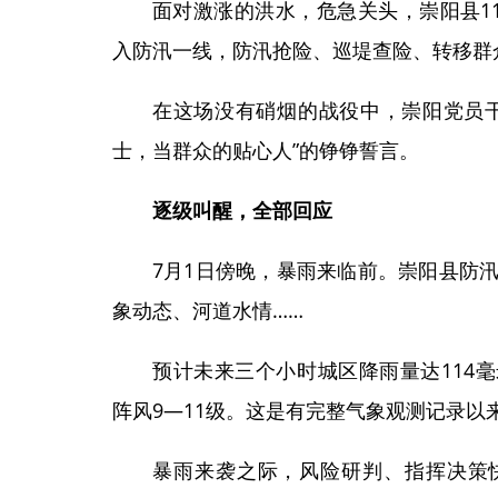
面对激涨的洪水，危急关头，崇阳县11
入防汛一线，防汛抢险、巡堤查险、转移群
在这场没有硝烟的战役中，崇阳党员
士，当群众的贴心人”的铮铮誓言。
逐级叫醒，全部回应
7月1日傍晚，暴雨来临前。崇阳县防
象动态、河道水情……
预计未来三个小时城区降雨量达114毫
阵风9—11级。这是有完整气象观测记录以
暴雨来袭之际，风险研判、指挥决策