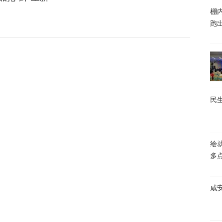
棚内
跑
民生
绘
多
咸