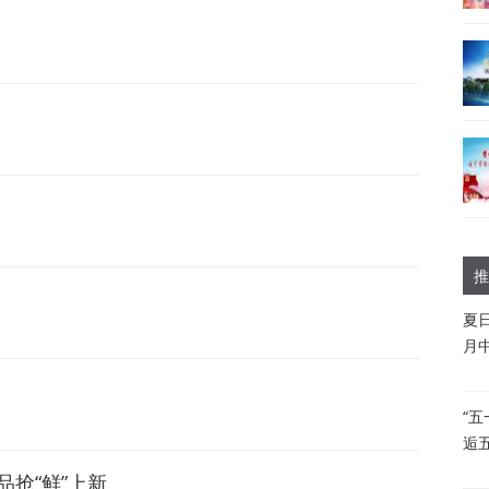
推
夏
月
“
逅
抢“鲜”上新