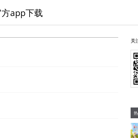
方app下载
关
热