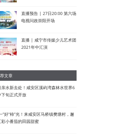
直播预告 | 27日20:00 第六场
电视问政崇阳开场
直播 | 咸宁市传媒少儿艺术团
2021年中汇演
荐文章
日亲水新去处！咸安区溪屿湾森林水世界6
中下旬正式开放
五一”好“柿”光！来咸安区马桥镇樊塘村，邂
五彩小番茄的田园甜蜜