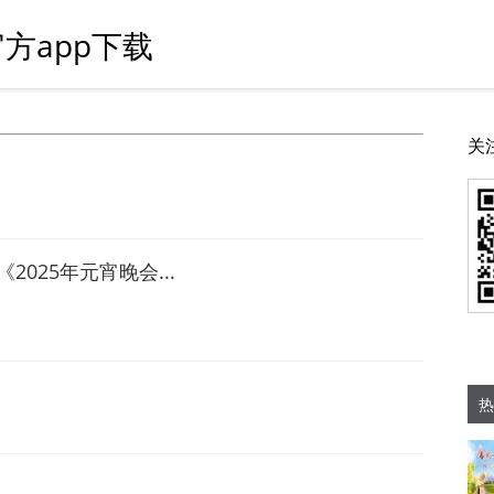
方app下载
关
025年元宵晚会...
热