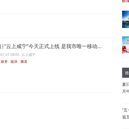
|“云上咸宁”今天正式上线 是我市唯一移动...
01-01 08:00
云上咸宁
政务
版块
频道
推
夏
月
“
逅