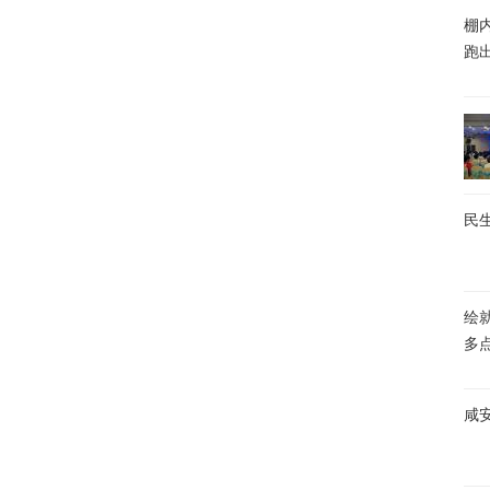
棚内
跑
民生
绘
多
咸