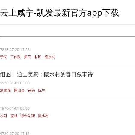
云上咸宁-凯发最新官方app下载
7833-07-20 17:53
于民
工作队
振兴
村民
隐水村
组图 | 通山美景：隐水村的春日叙事诗
1970-01-01 08:00
油菜花
通山县
镜头
阮兰
隐水村
1970-01-01 08:00
水河
流域
综合治理
隐水村
9780-07-20 17:12