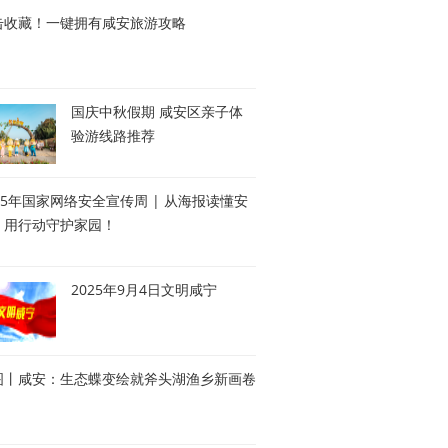
击收藏！一键拥有咸安旅游攻略
国庆中秋假期 咸安区亲子体
验游线路推荐
25年国家网络安全宣传周 | 从海报读懂安
，用行动守护家园！
2025年9月4日文明咸宁
图丨咸安：生态蝶变绘就斧头湖渔乡新画卷