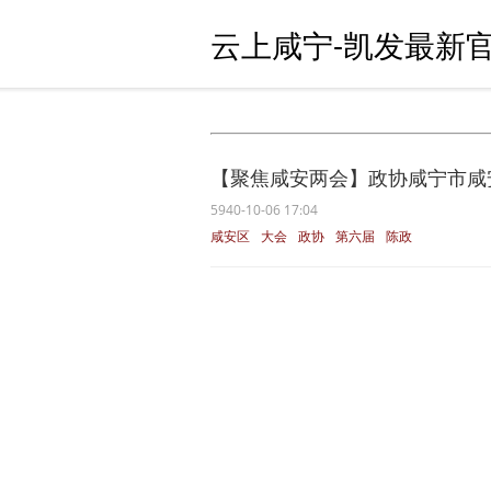
云上咸宁-凯发最新官
【聚焦咸安两会】政协咸宁市咸安
5940-10-06 17:04
咸安区
大会
政协
第六届
陈政