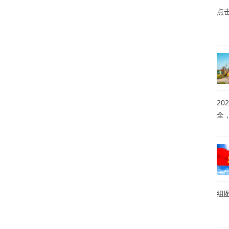
点
20
全
组