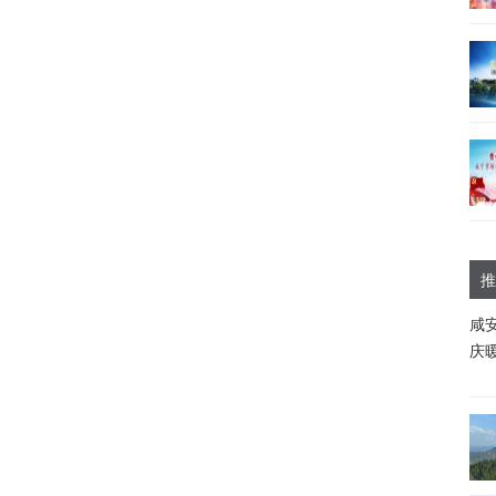
推
咸
庆