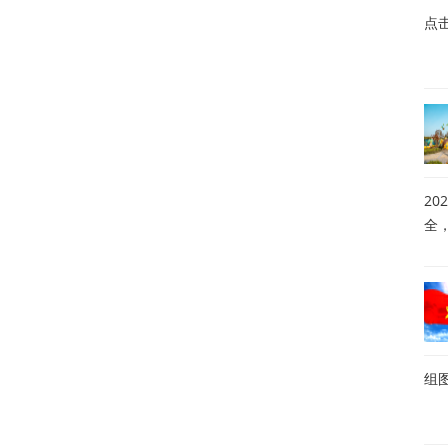
点
20
全
组