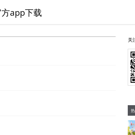
方app下载
关
热