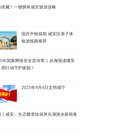
击收藏！一键拥有咸安旅游攻略
国庆中秋假期 咸安区亲子体
验游线路推荐
25年国家网络安全宣传周 | 从海报读懂安
，用行动守护家园！
2025年9月4日文明咸宁
图丨咸安：生态蝶变绘就斧头湖渔乡新画卷