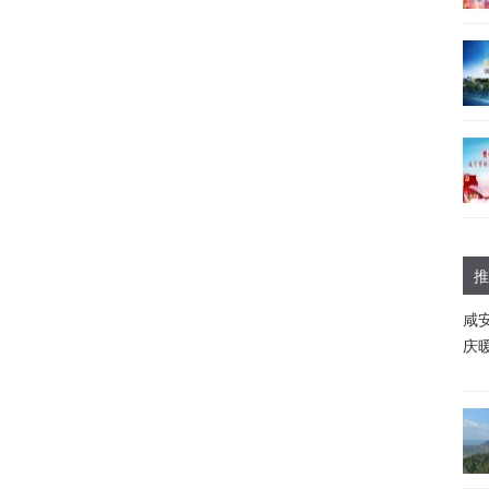
推
咸
庆