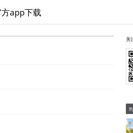
方app下载
关
热