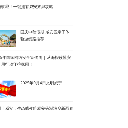
击收藏！一键拥有咸安旅游攻略
国庆中秋假期 咸安区亲子体
验游线路推荐
25年国家网络安全宣传周 | 从海报读懂安
，用行动守护家园！
2025年9月4日文明咸宁
图丨咸安：生态蝶变绘就斧头湖渔乡新画卷