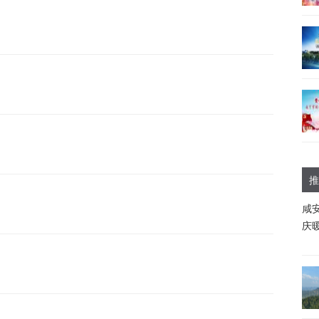
推
咸
庆