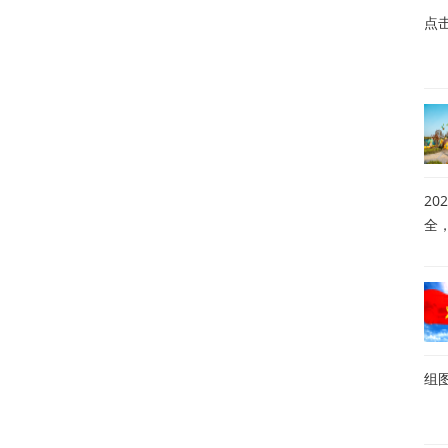
点
20
全
组