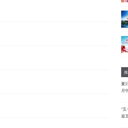
推
夏
月
“
逅