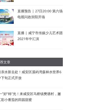
直播预告 | 27日20:00 第六场
电视问政崇阳开场
直播 | 咸宁市传媒少儿艺术团
2021年中汇演
荐文章
日亲水新去处！咸安区溪屿湾森林水世界6
中下旬正式开放
五一”好“柿”光！来咸安区马桥镇樊塘村，邂
五彩小番茄的田园甜蜜