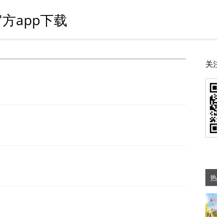
方app下载
关
热