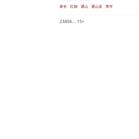
家长
红娘
通山
通山县
青年
2
3
4
5
6
... 15
>