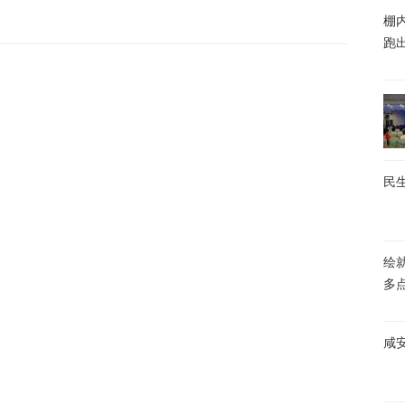
棚内
跑
民生
绘
多
咸