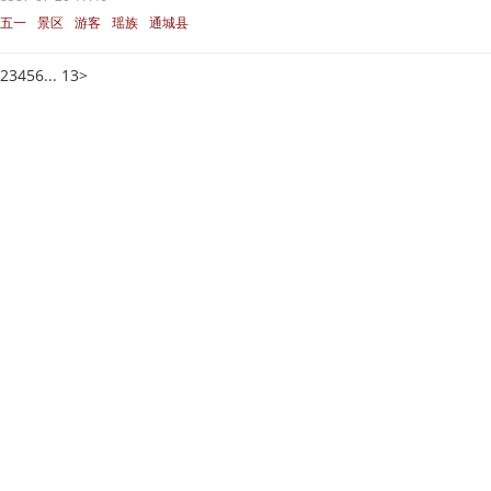
五一
景区
游客
瑶族
通城县
2
3
4
5
6
... 13
>