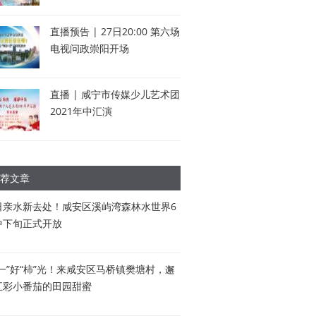
直播预告 | 27日20:00 第六场
电视问政崇阳开场
直播 | 咸宁市传媒少儿艺术团
2021年中汇演
荐文章
日亲水新去处！咸安区溪屿湾森林水世界6
中下旬正式开放
五一”好“柿”光！来咸安区马桥镇樊塘村，邂
五彩小番茄的田园甜蜜