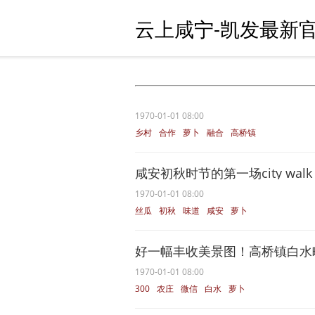
云上咸宁-凯发最新官
1970-01-01 08:00
乡村
合作
萝卜
融合
高桥镇
咸安初秋时节的第一场city wal
1970-01-01 08:00
丝瓜
初秋
味道
咸安
萝卜
好一幅丰收美景图！高桥镇白水
1970-01-01 08:00
300
农庄
微信
白水
萝卜