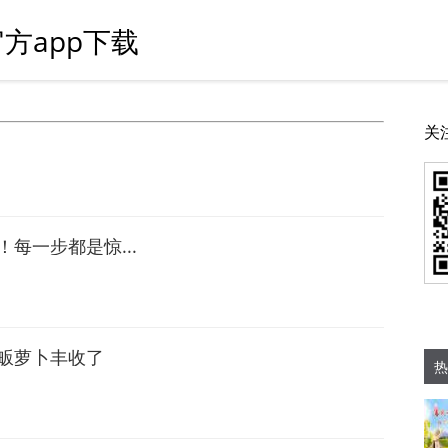
方app下载
关
k！每一步都是惊...
畈萝卜丰收了
热