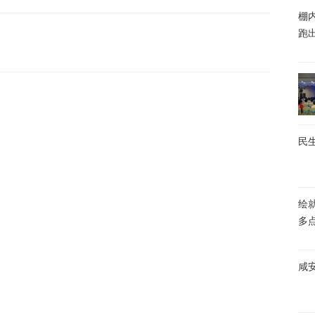
棚内
跑
民生
绘
多
咸