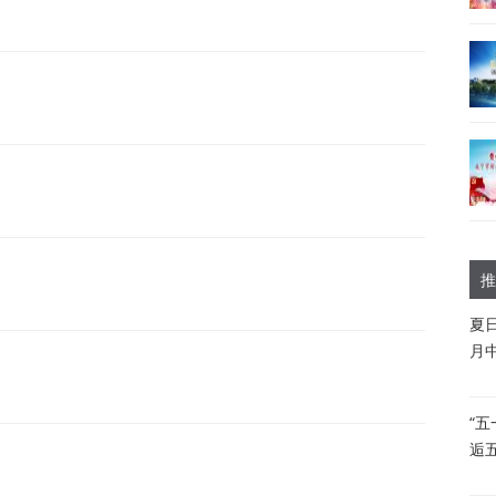
推
夏
月
“
逅