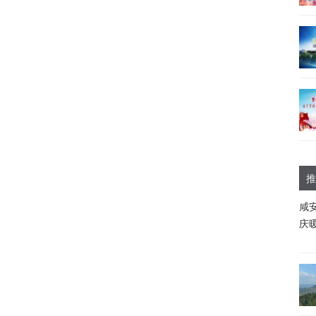
推
咸
庆