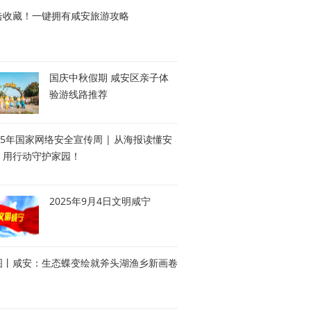
击收藏！一键拥有咸安旅游攻略
国庆中秋假期 咸安区亲子体
验游线路推荐
25年国家网络安全宣传周 | 从海报读懂安
，用行动守护家园！
2025年9月4日文明咸宁
图丨咸安：生态蝶变绘就斧头湖渔乡新画卷