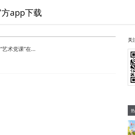
方app下载
关
术党课”在...
热