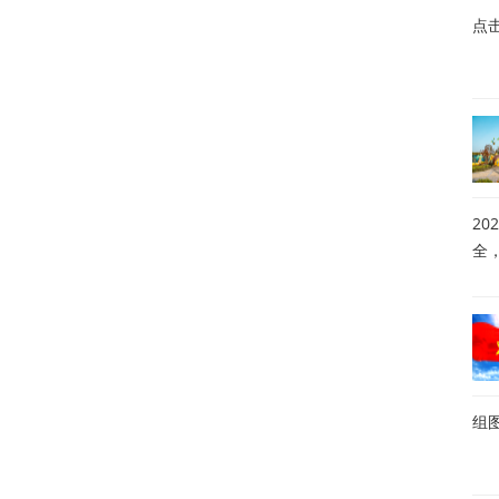
点
20
全
组