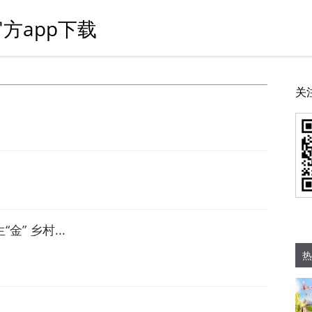
方app下载
关
” 乡村...
热