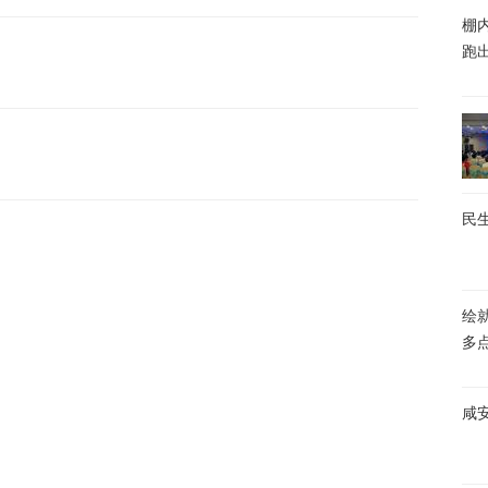
棚内
跑
民生
绘
多
咸