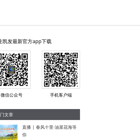
注凯发最新官方app下载
微信公众号
手机客户端
门文章
直播 | 春风十里·油菜花海等
你