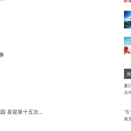
事
推
夏
月
 喜迎第十五次...
“
逅