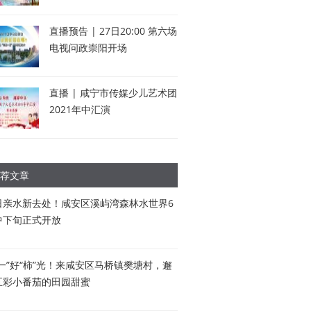
直播预告 | 27日20:00 第六场
电视问政崇阳开场
直播 | 咸宁市传媒少儿艺术团
2021年中汇演
荐文章
日亲水新去处！咸安区溪屿湾森林水世界6
中下旬正式开放
五一”好“柿”光！来咸安区马桥镇樊塘村，邂
五彩小番茄的田园甜蜜