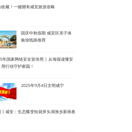
击收藏！一键拥有咸安旅游攻略
国庆中秋假期 咸安区亲子体
验游线路推荐
25年国家网络安全宣传周 | 从海报读懂安
，用行动守护家园！
2025年9月4日文明咸宁
图丨咸安：生态蝶变绘就斧头湖渔乡新画卷