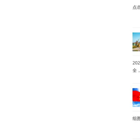
点
20
全
组