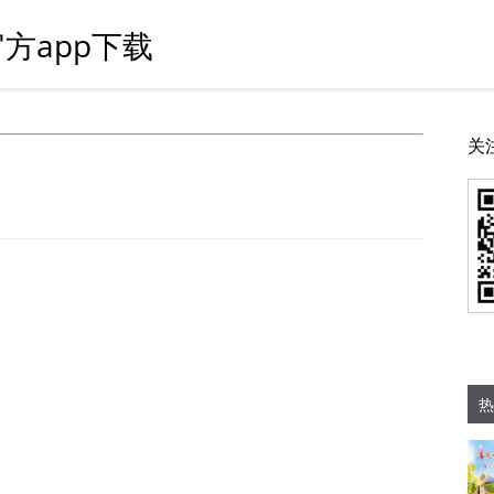
方app下载
关
热