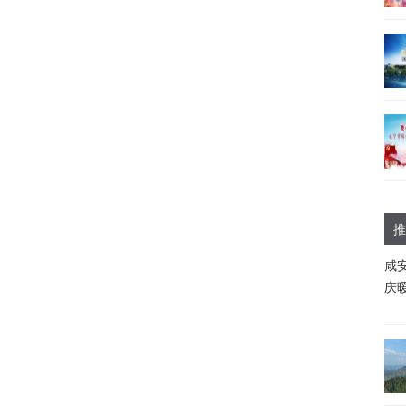
推
咸
庆