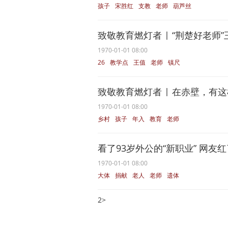
孩子
宋胜红
支教
老师
葫芦丝
致敬教育燃灯者 | “荆楚好老师”
1970-01-01 08:00
26
教学点
王值
老师
镇尺
致敬教育燃灯者 | 在赤壁，有这样
1970-01-01 08:00
乡村
孩子
年入
教育
老师
看了93岁外公的“新职业” 网友
1970-01-01 08:00
大体
捐献
老人
老师
遗体
2
>