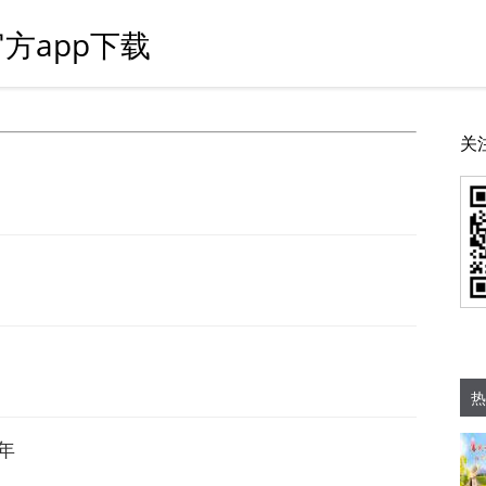
方app下载
关
热
年