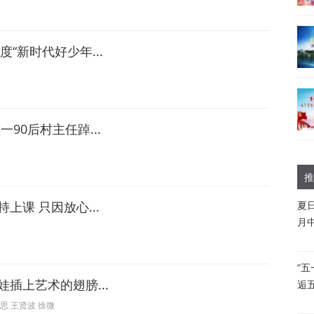
“新时代好少年...
90后村主任踔...
推
课 只因放心...
夏
月
“
插上艺术的翅膀...
逅
思 王贤波 徐微