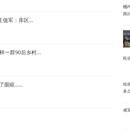
棚内
跑
王值军：库区...
一群90后乡村...
民生
红了眼眶……
绘
多
咸