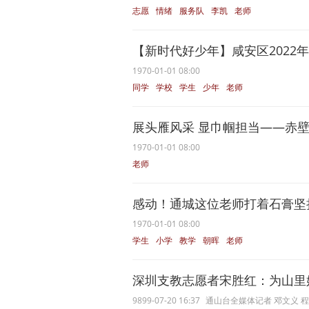
志愿
情绪
服务队
李凯
老师
【新时代好少年】咸安区2022年度
1970-01-01 08:00
同学
学校
学生
少年
老师
展头雁风采 显巾帼担当——赤壁一
1970-01-01 08:00
老师
感动！通城这位老师打着石膏坚持上
1970-01-01 08:00
学生
小学
教学
朝晖
老师
深圳支教志愿者宋胜红：为山里娃
9899-07-20 16:37
通山台全媒体记者 邓文义 程