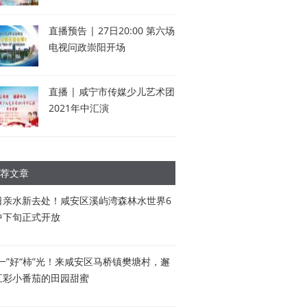
直播预告 | 27日20:00 第六场
电视问政崇阳开场
直播 | 咸宁市传媒少儿艺术团
2021年中汇演
荐文章
日亲水新去处！咸安区溪屿湾森林水世界6
中下旬正式开放
五一”好“柿”光！来咸安区马桥镇樊塘村，邂
五彩小番茄的田园甜蜜