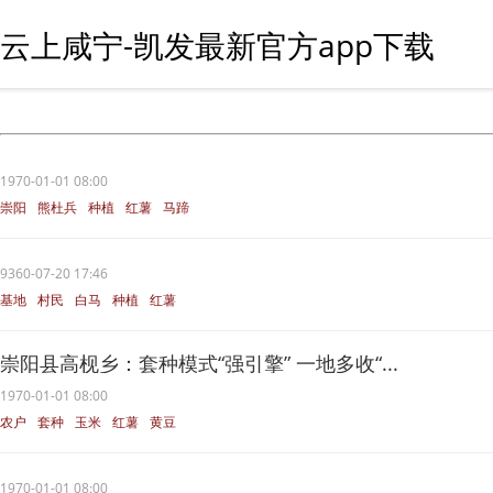
云上咸宁-凯发最新官方app下载
1970-01-01 08:00
崇阳
熊杜兵
种植
红薯
马蹄
9360-07-20 17:46
基地
村民
白马
种植
红薯
崇阳县高枧乡：套种模式“强引擎” 一地多收“...
1970-01-01 08:00
农户
套种
玉米
红薯
黄豆
1970-01-01 08:00