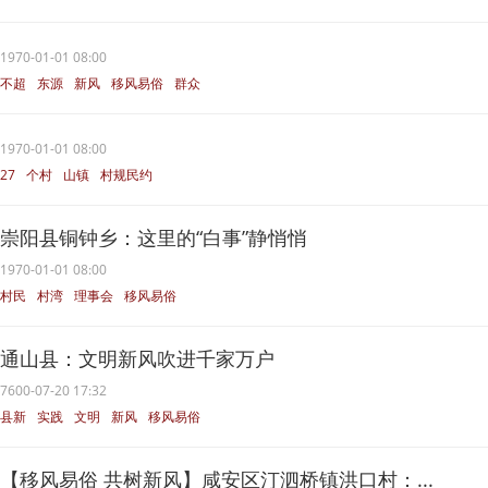
通城县
1970-01-01 08:00
不超
东源
新风
移风易俗
群众
1970-01-01 08:00
27
个村
山镇
村规民约
移风易俗
崇阳县铜钟乡：这里的“白事”静悄悄
1970-01-01 08:00
村民
村湾
理事会
移风易俗
群众
通山县：文明新风吹进千家万户
7600-07-20 17:32
县新
实践
文明
新风
移风易俗
【移风易俗 共树新风】咸安区汀泗桥镇洪口村：...