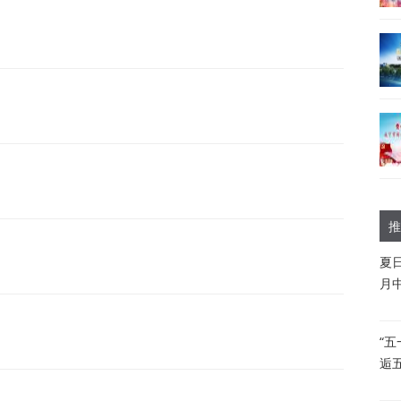
推
夏
月
“
逅