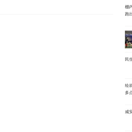
棚内
跑
民生
绘
多
咸