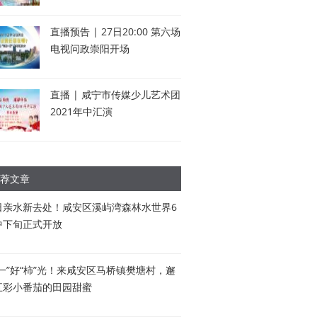
直播预告 | 27日20:00 第六场
电视问政崇阳开场
直播 | 咸宁市传媒少儿艺术团
2021年中汇演
荐文章
日亲水新去处！咸安区溪屿湾森林水世界6
中下旬正式开放
五一”好“柿”光！来咸安区马桥镇樊塘村，邂
五彩小番茄的田园甜蜜