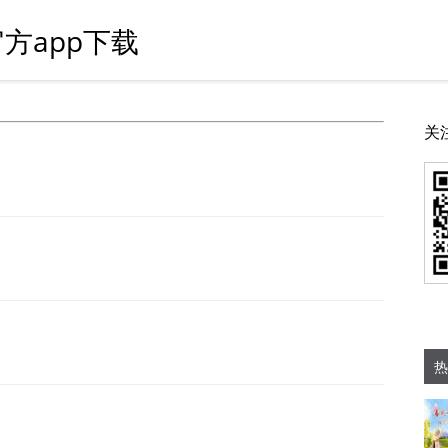
方app下载
关
热