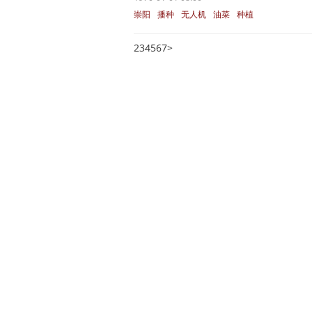
崇阳
播种
无人机
油菜
种植
2
3
4
5
6
7
>