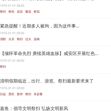
1970-01-01 08:00
祭扫
祭祀
花店
菊花
鲜花
紧急提醒！近期多人被拘，因为这件事…
1970-01-01 08:00
消防
火灾
祭扫
过火
连南
【缅怀革命先烈 庚续英雄血脉】咸安区开展红色...
1970-01-01 08:00
祭扫
清明假期临近，出行、游览、祭扫最新要求来了
1970-01-01 08:00
日起
景区
暂停
祭扫
非必要
嘉鱼：倡导文明祭扫 弘扬文明新风