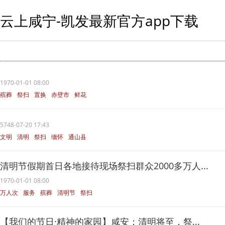
云上咸宁-凯发最新官方app下载
1970-01-01 08:00
殡葬
祭扫
置换
赤壁市
鲜花
5748-07-20 17:43
文明
清明
祭扫
缅怀
通山县
清明节假期首日各地接待现场祭扫群众2000多万人...
1970-01-01 08:00
万人次
服务
殡葬
清明节
祭扫
【我们的节日·精神的家园】咸安：清明将至，祭...