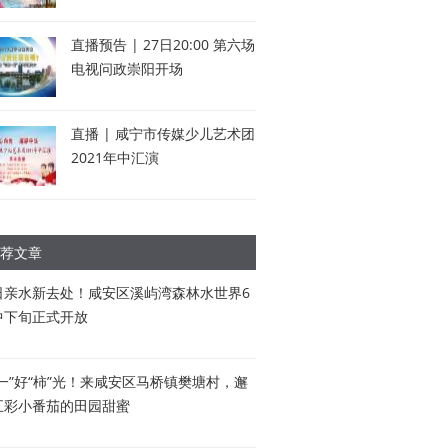
直播预告 | 27日20:00 第六场
电视问政崇阳开场
直播 | 咸宁市传媒少儿艺术团
2021年中汇演
荐文章
日亲水新去处！咸安区溪屿湾森林水世界6
中下旬正式开放
五一”好“柿”光！来咸安区马桥镇樊塘村，邂
五彩小番茄的田园甜蜜