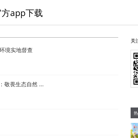
方app下载
关
商环境实地督查
畏生态自然 ...
热