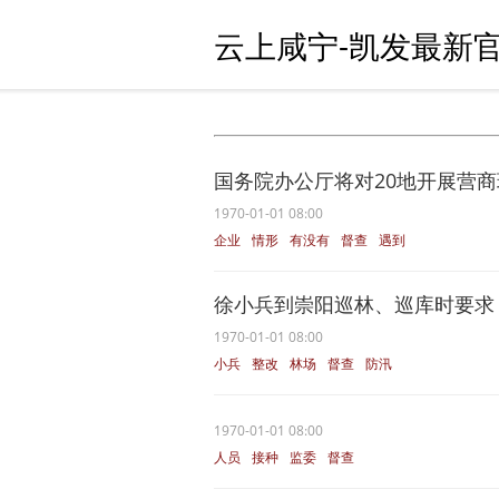
云上咸宁-凯发最新官
国务院办公厅将对20地开展营
1970-01-01 08:00
企业
情形
有没有
督查
遇到
徐小兵到崇阳巡林、巡库时要求：敬
1970-01-01 08:00
小兵
整改
林场
督查
防汛
1970-01-01 08:00
人员
接种
监委
督查