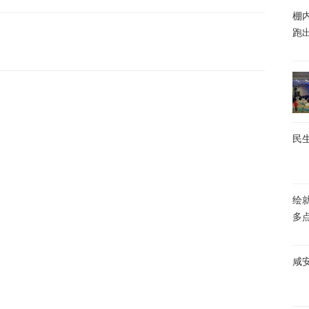
棚内
跑
民生
绘
多
咸