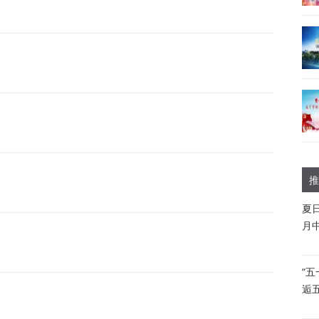
推
夏
月
“
逅