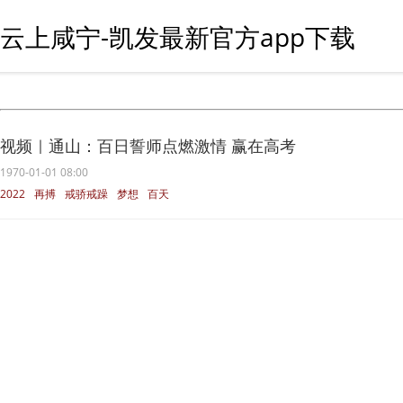
云上咸宁-凯发最新官方app下载
视频｜通山：百日誓师点燃激情 赢在高考
1970-01-01 08:00
2022
再搏
戒骄戒躁
梦想
百天