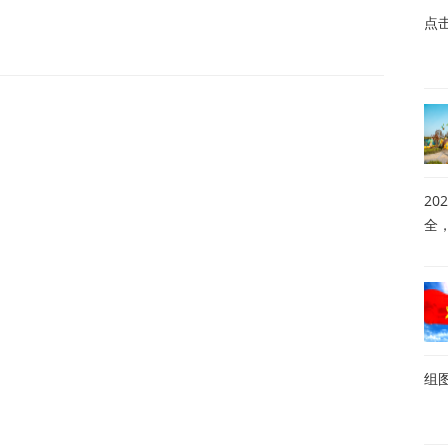
点
20
全
组