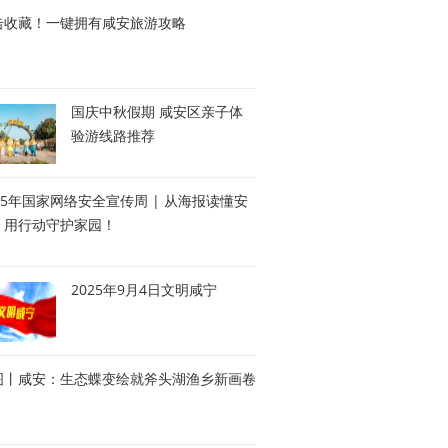
击收藏！一键拥有咸安旅游攻略
国庆中秋假期 咸安区亲子体
验游线路推荐
25年国家网络安全宣传周 | 从海报读懂安
，用行动守护家园！
2025年9月4日文明咸宁
图丨咸安：生态蝶变绘就斧头湖渔乡新画卷