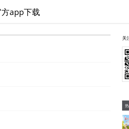
方app下载
关
热