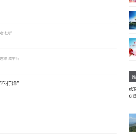
者 杜昕
志维 咸宁台
推
不打烊”
咸
庆