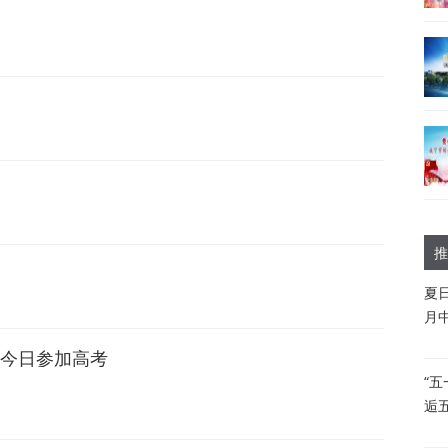
推
夏
月
生今日参加高考
“
逅