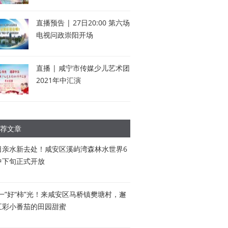
直播预告 | 27日20:00 第六场
电视问政崇阳开场
直播 | 咸宁市传媒少儿艺术团
2021年中汇演
荐文章
日亲水新去处！咸安区溪屿湾森林水世界6
中下旬正式开放
五一”好“柿”光！来咸安区马桥镇樊塘村，邂
五彩小番茄的田园甜蜜