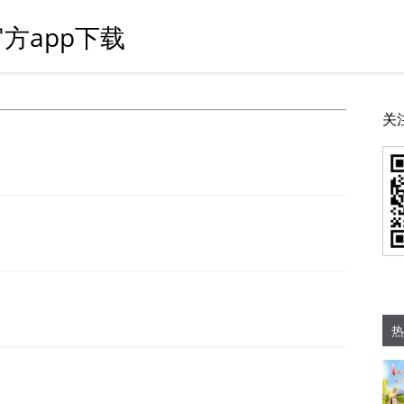
方app下载
关
热