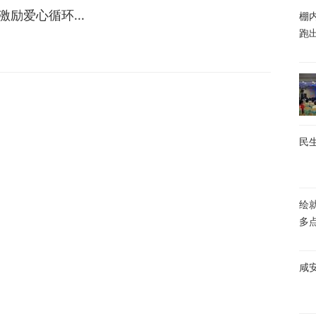
激励爱心循环...
棚内
跑
民生
绘
多
咸