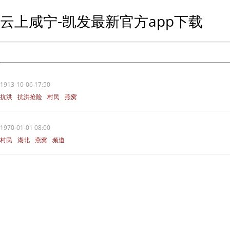
云上咸宁-凯发最新官方app下载
1913-10-06 17:50
抗洪
抗洪抢险
村民
燕窝
燕窝镇
1970-01-01 08:00
村民
湖北
燕窝
频道