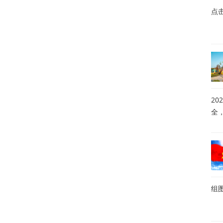
点
20
全
组