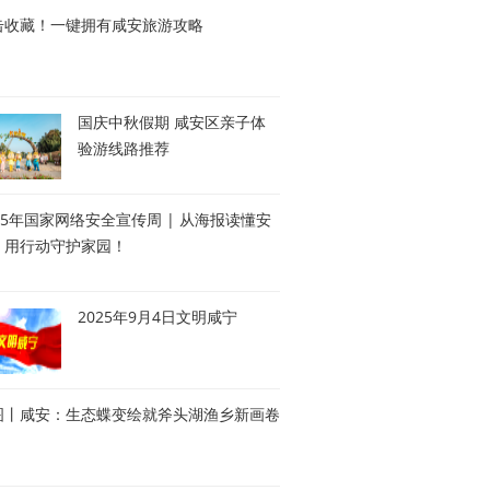
击收藏！一键拥有咸安旅游攻略
国庆中秋假期 咸安区亲子体
验游线路推荐
25年国家网络安全宣传周 | 从海报读懂安
，用行动守护家园！
2025年9月4日文明咸宁
图丨咸安：生态蝶变绘就斧头湖渔乡新画卷