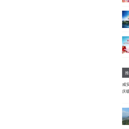
推
咸
庆