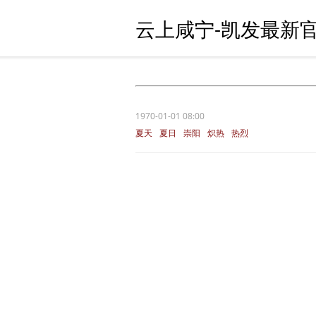
云上咸宁-凯发最新官
1970-01-01 08:00
夏天
夏日
崇阳
炽热
热烈