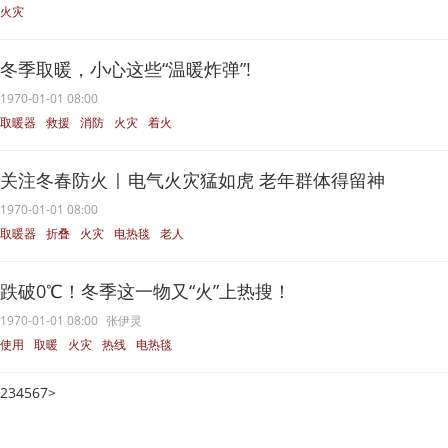
火灾
冬季取暖，小心这些“温暖炸弹”!
1970-01-01 08:00
取暖器
救援
消防
火灾
着火
关注冬春防火 | 电气火灾猛如虎 老年群体得留神
1970-01-01 08:00
取暖器
折叠
火灾
电热毯
老人
跌破0℃！冬季这一物又“火”上热搜！
1970-01-01 08:00
张伊灵
使用
取暖
火灾
热线
电热毯
2
3
4
5
6
7
>