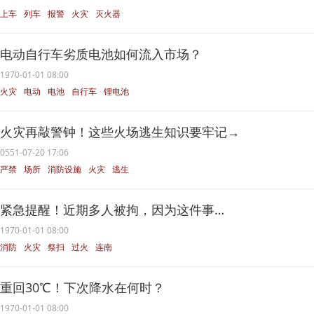
上车
列车
报警
火灾
灭火器
电动自行车劣质电池如何流入市场？
1970-01-01 08:00
火灾
电动
电池
自行车
锂电池
火灾再敲警钟！这些火场逃生知识要牢记→
0551-07-20 17:06
严禁
场所
消防设施
火灾
逃生
紧急提醒！近期多人被拘，因为这件事…
1970-01-01 08:00
消防
火灾
祭扫
过火
连南
重回30℃！下次降水在何时？
1970-01-01 08:00