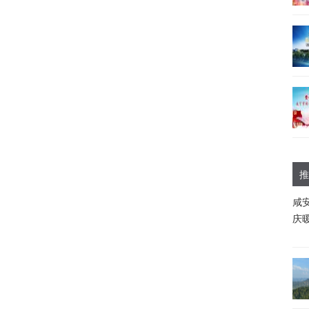
推
咸
庆