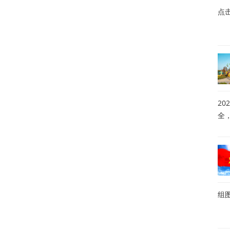
点
20
全
组