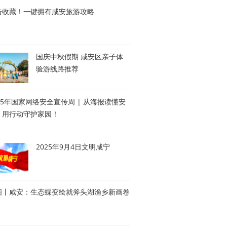
击收藏！一键拥有咸安旅游攻略
国庆中秋假期 咸安区亲子体
验游线路推荐
25年国家网络安全宣传周 | 从海报读懂安
，用行动守护家园！
2025年9月4日文明咸宁
图丨咸安：生态蝶变绘就斧头湖渔乡新画卷