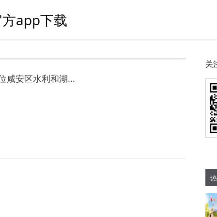
方app下载
关
咸安区水利和湖...
热