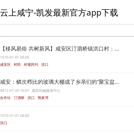
云上咸宁-凯发最新官方app下载
【移风易俗 共树新风】咸安区汀泗桥镇洪口村：...
1970-01-01 08:00
咸安区
村民
村规民约
洪口
移风易俗
咸安：鳞次栉比的玻璃大棚成了乡亲们的“聚宝盆...
4812-07-20 16:07
咸安区融媒体中心
合作社
汀泗桥
洪口
熊家湾
种养
1970-01-01 08:00
洪口