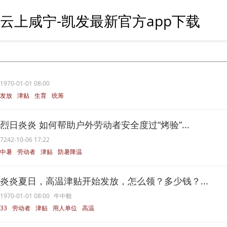
云上咸宁-凯发最新官方app下载
1970-01-01 08:00
发放
津贴
生育
统筹
烈日炎炎 如何帮助户外劳动者安全度过“烤验”...
7242-10-06 17:22
中暑
劳动者
津贴
防暑降温
高温
炎炎夏日，高温津贴开始发放，怎么领？多少钱？...
1970-01-01 08:00
牛中毅
33
劳动者
津贴
用人单位
高温