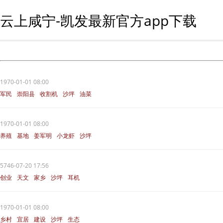
云上咸宁-凯发最新官方app下载
1970-01-01 08:00
军民
崇阳县
收割机
沙坪
油菜
1970-01-01 08:00
养殖
基地
姜军明
小龙虾
沙坪
5746-07-20 17:56
创业
天文
家乡
沙坪
耳机
1970-01-01 08:00
乡村
宜居
建设
沙坪
生态