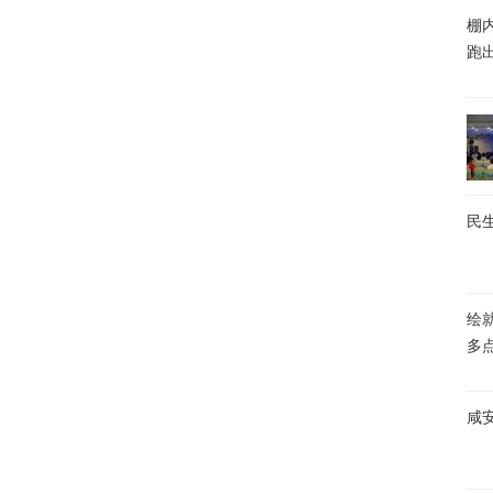
棚内
跑
民生
绘
多
咸