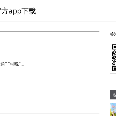
方app下载
关
“村晚”...
热