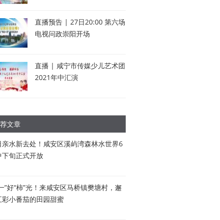
直播预告 | 27日20:00 第六场
电视问政崇阳开场
直播 | 咸宁市传媒少儿艺术团
2021年中汇演
荐文章
日亲水新去处！咸安区溪屿湾森林水世界6
中下旬正式开放
五一”好“柿”光！来咸安区马桥镇樊塘村，邂
五彩小番茄的田园甜蜜