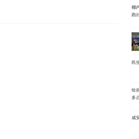
棚内
跑
民生
绘
多
咸