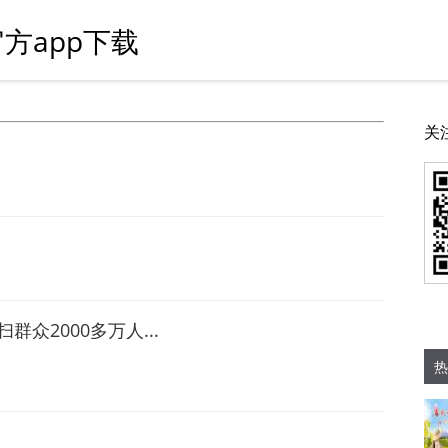
方app下载
关
众2000多万人...
热