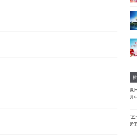
推
夏
月
“
逅