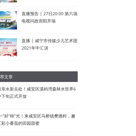
直播预告 | 27日20:00 第六场
电视问政崇阳开场
直播 | 咸宁市传媒少儿艺术团
2021年中汇演
荐文章
日亲水新去处！咸安区溪屿湾森林水世界6
中下旬正式开放
五一”好“柿”光！来咸安区马桥镇樊塘村，邂
五彩小番茄的田园甜蜜