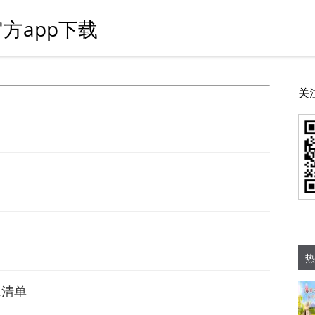
方app下载
关
热
题清单