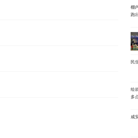
棚内
跑
民生
绘
多
咸