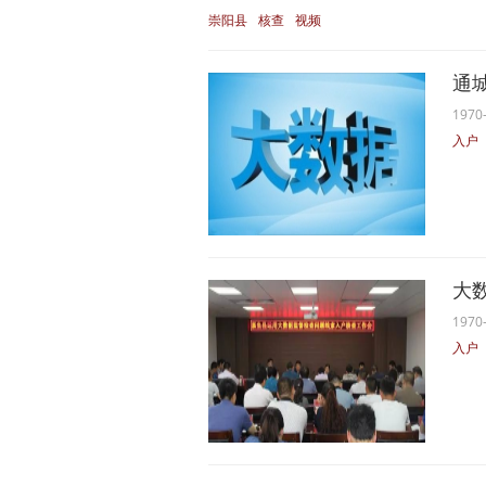
崇阳县
核查
视频
通
1970-
入户
大
1970-
入户