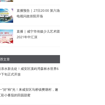
直播预告 | 27日20:00 第六场
电视问政崇阳开场
直播 | 咸宁市传媒少儿艺术团
2021年中汇演
荐文章
日亲水新去处！咸安区溪屿湾森林水世界6
中下旬正式开放
五一”好“柿”光！来咸安区马桥镇樊塘村，邂
五彩小番茄的田园甜蜜