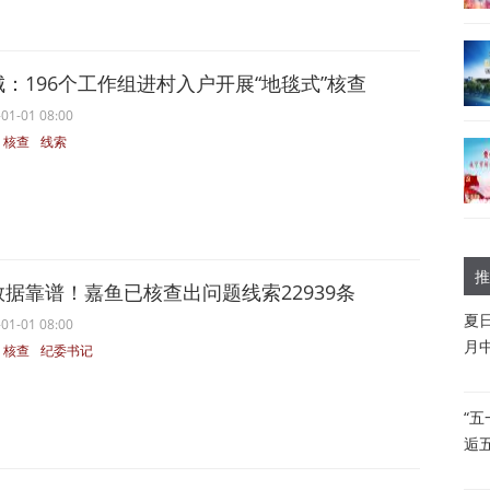
城：196个工作组进村入户开展“地毯式”核查
01-01 08:00
核查
线索
推
数据靠谱！嘉鱼已核查出问题线索22939条
夏
01-01 08:00
月
核查
纪委书记
“
逅