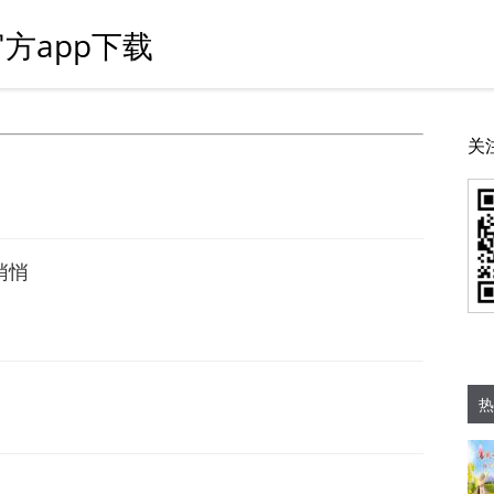
方app下载
关
悄悄
热