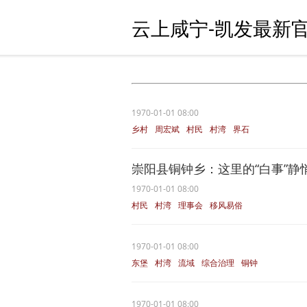
云上咸宁-凯发最新官
1970-01-01 08:00
乡村
周宏斌
村民
村湾
界石
崇阳县铜钟乡：这里的“白事”静
1970-01-01 08:00
村民
村湾
理事会
移风易俗
群众
1970-01-01 08:00
东堡
村湾
流域
综合治理
铜钟
1970-01-01 08:00