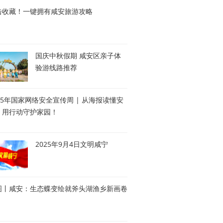
击收藏！一键拥有咸安旅游攻略
国庆中秋假期 咸安区亲子体
验游线路推荐
25年国家网络安全宣传周 | 从海报读懂安
，用行动守护家园！
2025年9月4日文明咸宁
图丨咸安：生态蝶变绘就斧头湖渔乡新画卷