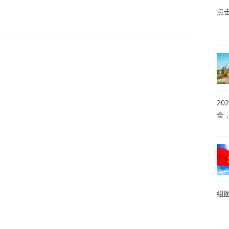
点
20
全
组