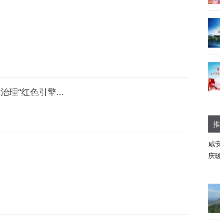
理“红色引擎...
推
咸
庆