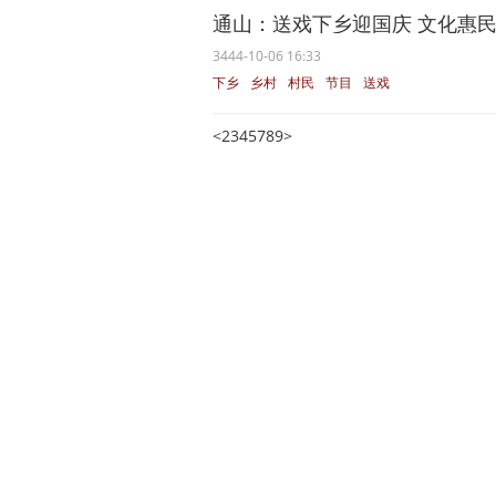
通山：送戏下乡迎国庆 文化惠
3444-10-06 16:33
下乡
乡村
村民
节目
送戏
<
2
3
4
5
7
8
9
>