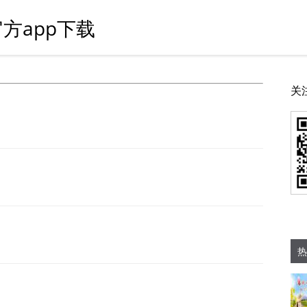
方app下载
关
热