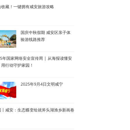
击收藏！一键拥有咸安旅游攻略
国庆中秋假期 咸安区亲子体
验游线路推荐
25年国家网络安全宣传周 | 从海报读懂安
，用行动守护家园！
2025年9月4日文明咸宁
图丨咸安：生态蝶变绘就斧头湖渔乡新画卷