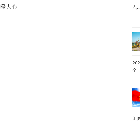
民暖人心
点
20
全
组