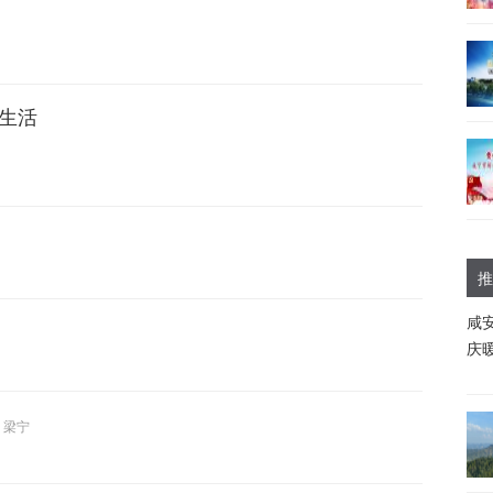
福生活
推
咸
庆
 梁宁