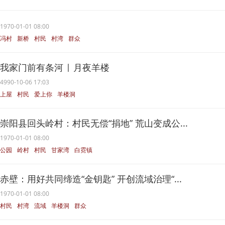
1970-01-01 08:00
冯村
新桥
村民
村湾
群众
我家门前有条河 | 月夜羊楼
4990-10-06 17:03
上屋
村民
爱上你
羊楼洞
黄选辉
崇阳县回头岭村：村民无偿“捐地” 荒山变成公...
1970-01-01 08:00
公园
岭村
村民
甘家湾
白霓镇
赤壁：用好共同缔造“金钥匙” 开创流域治理“...
1970-01-01 08:00
村民
村湾
流域
羊楼洞
群众