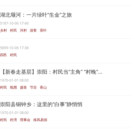
湖北堰河：一片绿叶“生金”之旅
5187-10-06 17:40
乡村
村民
河村
游客
茶叶
5899-10-06 17:38
四邑
村民
【新春走基层】崇阳：村民当“主角” “村晚”...
1970-01-01 08:00
村民
氛围
盛装
节目
香山
崇阳县铜钟乡：这里的“白事”静悄悄
1970-01-01 08:00
村民
村湾
理事会
移风易俗
群众