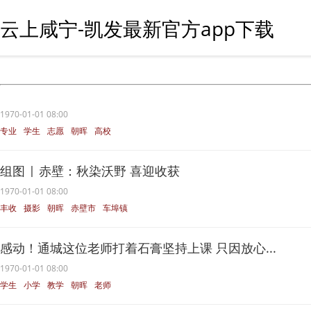
云上咸宁-凯发最新官方app下载
1970-01-01 08:00
专业
学生
志愿
朝晖
高校
组图 | 赤壁：秋染沃野 喜迎收获
1970-01-01 08:00
丰收
摄影
朝晖
赤壁市
车埠镇
感动！通城这位老师打着石膏坚持上课 只因放心...
1970-01-01 08:00
学生
小学
教学
朝晖
老师