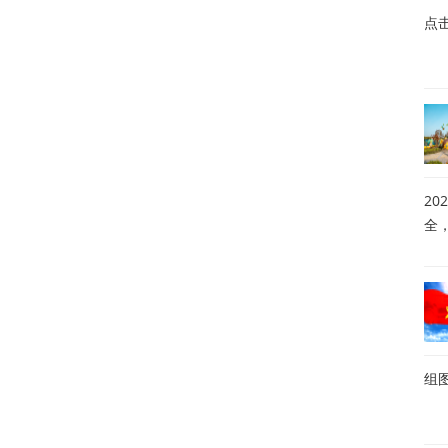
点
20
全
组