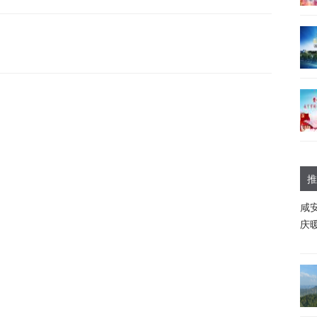
推
咸
庆