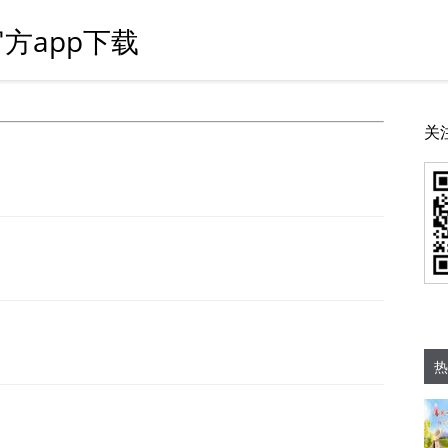
方app下载
关
热