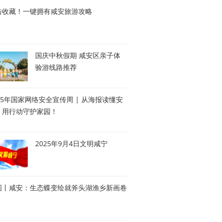
击收藏！一键拥有咸安旅游攻略
国庆中秋假期 咸安区亲子体
验游线路推荐
25年国家网络安全宣传周 | 从海报读懂安
，用行动守护家园！
2025年9月4日文明咸宁
图丨咸安：生态蝶变绘就斧头湖渔乡新画卷