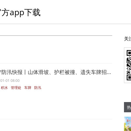
方app下载
关
宁防汛快报丨山体滑坡、护栏被撞、遗失车牌招...
01-01 08:00
积水
管理处
车牌
防汛
热