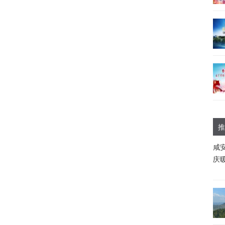
推
咸
庆