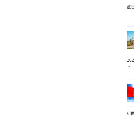
点
20
全
组