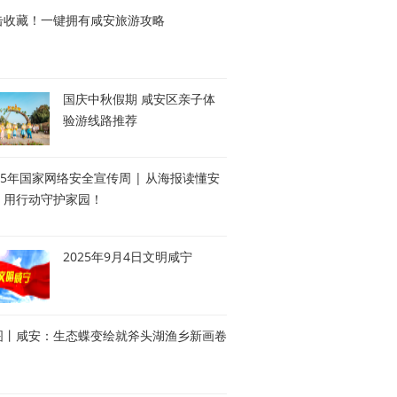
击收藏！一键拥有咸安旅游攻略
国庆中秋假期 咸安区亲子体
验游线路推荐
25年国家网络安全宣传周 | 从海报读懂安
，用行动守护家园！
2025年9月4日文明咸宁
图丨咸安：生态蝶变绘就斧头湖渔乡新画卷