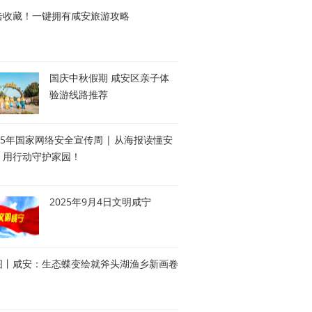
击收藏！一键拥有咸安旅游攻略
国庆中秋假期 咸安区亲子体
验游线路推荐
25年国家网络安全宣传周 | 从海报读懂安
，用行动守护家园！
2025年9月4日文明咸宁
图丨咸安：生态蝶变绘就斧头湖渔乡新画卷