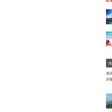
推
咸
庆