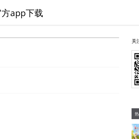
方app下载
关
热