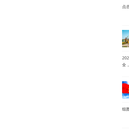
点
20
全
组