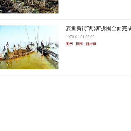
嘉鱼新街“两湖”拆围全面完
1970-01-01 08:00
围网
拆围
新街镇