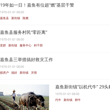
19年如一日！嘉鱼有位超“燃”基层干警
1970-01-01 08:00
嘉鱼县
新街镇
陈燃
嘉鱼县服务村民“零距离”
1970-01-01 08:00
党群
新街镇
服务中心
村干部
嘉鱼县三举措搞好救灾工作
1970-01-01 08:00
损房户
搞好
新街镇
灾情
嘉鱼新街镇“以机代牛” 29
1970-01-01 08:00
代牛
新街镇
耕牛