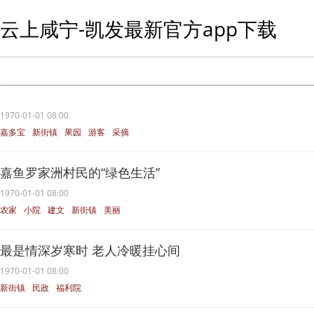
云上咸宁-凯发最新官方app下载
1970-01-01 08:00
嘉多宝
新街镇
果园
游客
采摘
嘉鱼罗家洲村民的“绿色生活”
1970-01-01 08:00
农家
小院
建文
新街镇
美丽
最是情深岁寒时 老人冷暖挂心间
1970-01-01 08:00
新街镇
民政
福利院