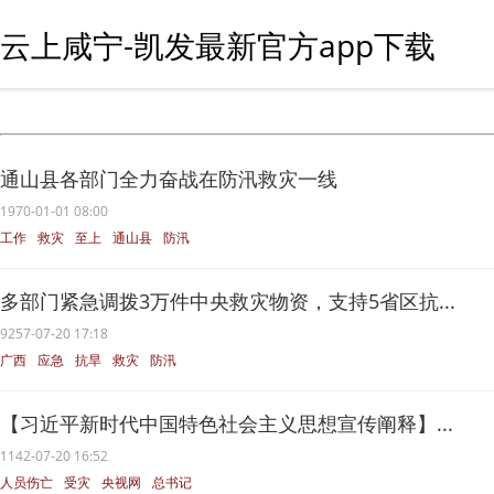
云上咸宁-凯发最新官方app下载
通山县各部门全力奋战在防汛救灾一线
1970-01-01 08:00
工作
救灾
至上
通山县
防汛
多部门紧急调拨3万件中央救灾物资，支持5省区抗...
9257-07-20 17:18
广西
应急
抗旱
救灾
防汛
【习近平新时代中国特色社会主义思想宣传阐释】...
1142-07-20 16:52
人员伤亡
受灾
央视网
总书记