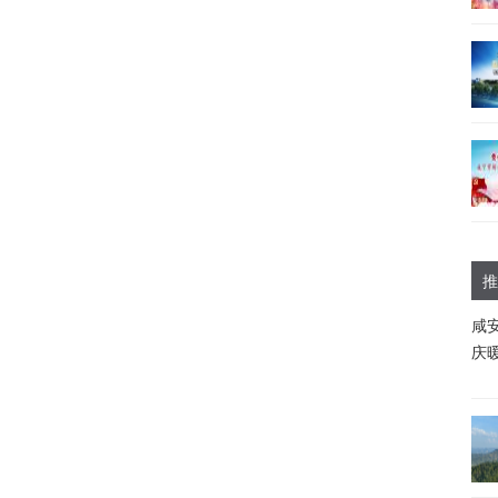
推
咸
庆