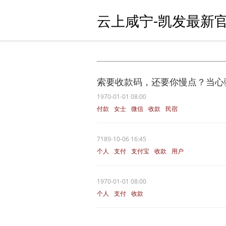
云上咸宁-凯发最新官
索要收款码，还要你慢点？当心
1970-01-01 08:00
付款
女士
微信
收款
民宿
7189-10-06 16:45
个人
支付
支付宝
收款
用户
1970-01-01 08:00
个人
支付
收款