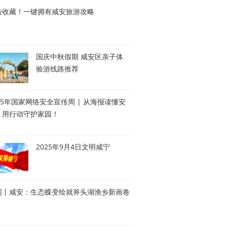
击收藏！一键拥有咸安旅游攻略
国庆中秋假期 咸安区亲子体
验游线路推荐
25年国家网络安全宣传周 | 从海报读懂安
，用行动守护家园！
2025年9月4日文明咸宁
图丨咸安：生态蝶变绘就斧头湖渔乡新画卷