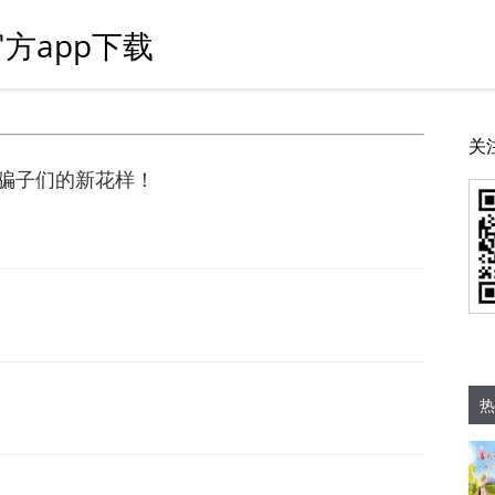
方app下载
关
骗子们的新花样！
热