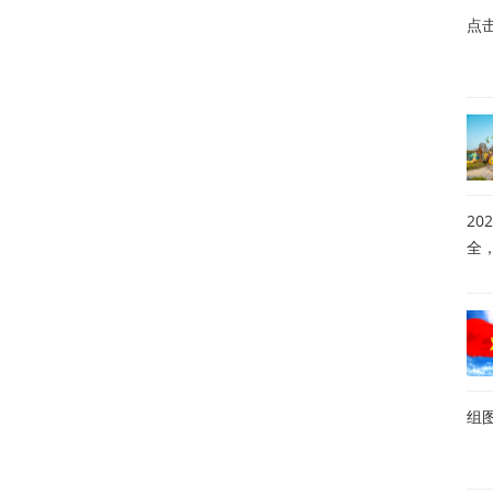
点
20
全
组