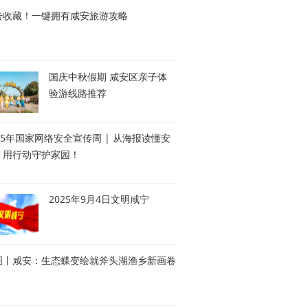
击收藏！一键拥有咸安旅游攻略
国庆中秋假期 咸安区亲子体
验游线路推荐
25年国家网络安全宣传周 | 从海报读懂安
，用行动守护家园！
2025年9月4日文明咸宁
图丨咸安：生态蝶变绘就斧头湖渔乡新画卷