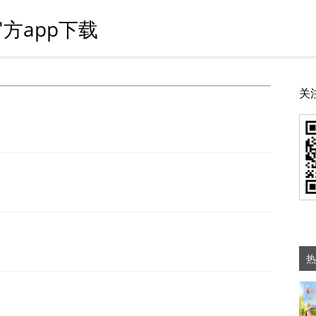
方app下载
关
热