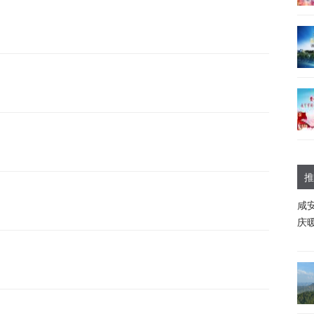
推
咸
庆