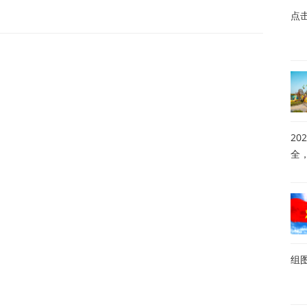
点
20
全
组