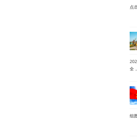
点
20
全
组