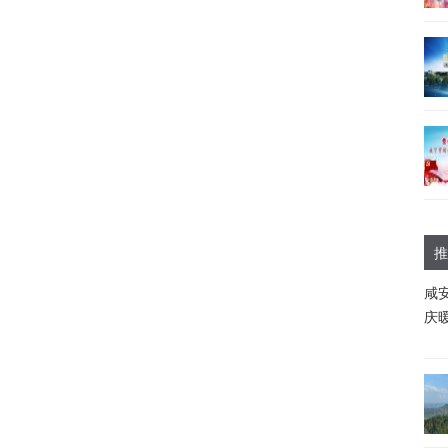
推
咸
庆