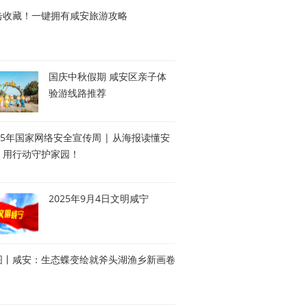
击收藏！一键拥有咸安旅游攻略
国庆中秋假期 咸安区亲子体
验游线路推荐
25年国家网络安全宣传周 | 从海报读懂安
，用行动守护家园！
2025年9月4日文明咸宁
图丨咸安：生态蝶变绘就斧头湖渔乡新画卷