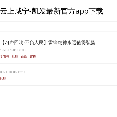
云上咸宁-凯发最新官方app下载
【习声回响·不负人民】雷锋精神永远值得弘扬
1970-01-01 08:00
学雷锋
抚顺
百姓
雷锋
雷锋精神
0021-10-06 15:11
抚顺