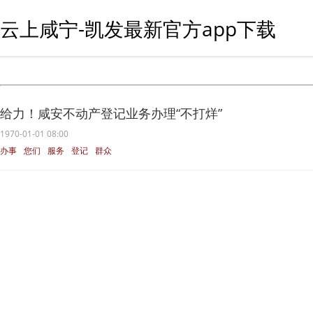
云上咸宁-凯发最新官方app下载
给力！咸安不动产登记业务办理“不打烊”
1970-01-01 08:00
办事
您们
服务
登记
群众