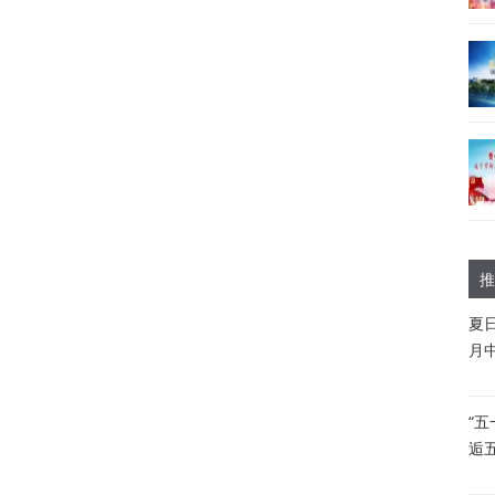
推
夏
月
“
逅