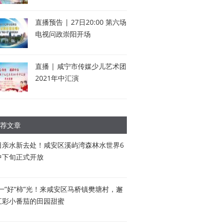
直播预告 | 27日20:00 第六场
电视问政崇阳开场
直播 | 咸宁市传媒少儿艺术团
2021年中汇演
荐文章
日亲水新去处！咸安区溪屿湾森林水世界6
中下旬正式开放
五一”好“柿”光！来咸安区马桥镇樊塘村，邂
五彩小番茄的田园甜蜜