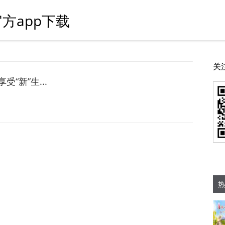
方app下载
关
“新”生...
热