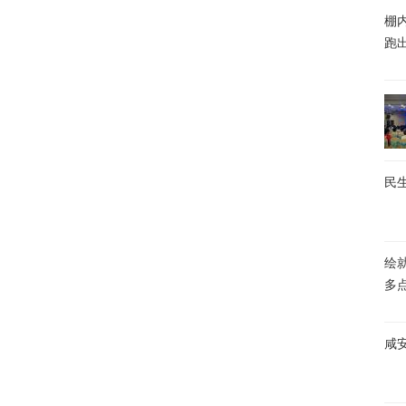
棚内
跑
民生
绘
多
咸