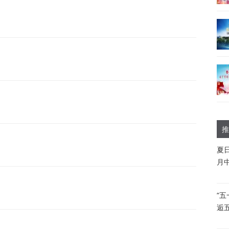
推
夏
月
“
逅